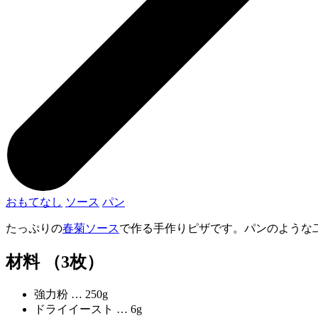
おもてなし
ソース
パン
たっぷりの
春菊ソース
で作る手作りピザです。パンのような
材料 （3枚）
強力粉 … 250g
ドライイースト … 6g