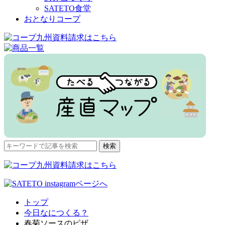
SATETO食堂
おとなりコープ
検
検索
索
対
象:
トップ
今日なにつくる？
春菊ソースのピザ