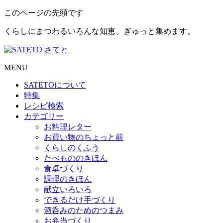
このページの先頭です
くらしにまつわるいろんな知恵、ぎゅっと集めます。
MENU
SATETO
について
特集
レシピ検索
カテゴリー
お料理レター
お買い物のちょっと前
くらしのくふう
たべもののきほん
食卓づくり
調理のきほん
献立いろいろ
できるだけ手づくり
酒呑みのためのつまみ
お弁当づくり