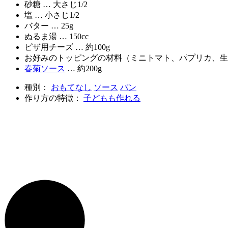
砂糖 … 大さじ1/2
塩 … 小さじ1/2
バター … 25g
ぬるま湯 … 150cc
ピザ用チーズ … 約100g
お好みのトッピングの材料（ミニトマト、パプリカ、生ハ
春菊ソース
… 約200g
種別：
おもてなし
ソース
パン
作り方の特徴：
子どもも作れる