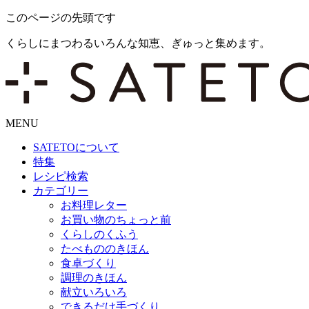
このページの先頭です
くらしにまつわるいろんな知恵、ぎゅっと集めます。
MENU
SATETO
について
特集
レシピ検索
カテゴリー
お料理レター
お買い物のちょっと前
くらしのくふう
たべもののきほん
食卓づくり
調理のきほん
献立いろいろ
できるだけ手づくり