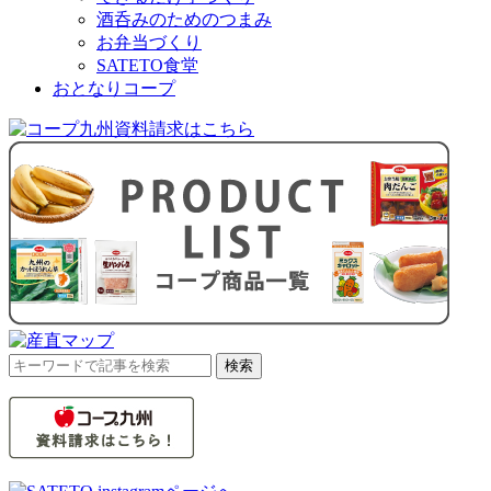
酒呑みのためのつまみ
お弁当づくり
SATETO食堂
おとなりコープ
検
検索
索
対
象: