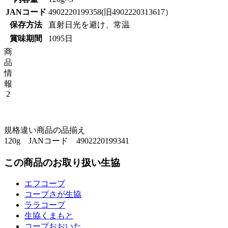
JANコード
4902220199358(旧4902220313617）
保存方法
直射日光を避け、常温
賞味期間
1095日
商
品
情
報
2
規格違い商品の品揃え
120g JANコード 4902220199341
この商品のお取り扱い生協
エフコープ
コープさが生協
ララコープ
生協くまもと
コープおおいた