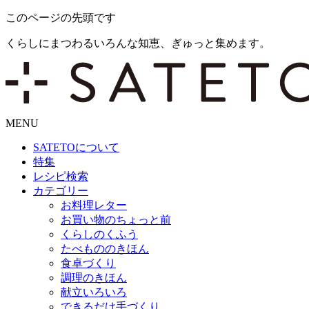
このページの先頭です
くらしにまつわるいろんな知恵、ぎゅっと集めます。
MENU
SATETO
について
特集
レシピ検索
カテゴリー
お料理レター
お買い物のちょっと前
くらしのくふう
たべもののきほん
食卓づくり
調理のきほん
献立いろいろ
できるだけ手づくり