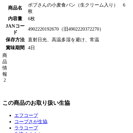
ボブさんの小麦食パン（生クリーム入り） 6
商品名
枚
内容量
6枚
JANコー
4902220192670（旧4902220372270）
ド
保存方法
直射日光、高温多湿を避け、常温
賞味期間
4日
商
品
情
報
2
この商品のお取り扱い生協
エフコープ
コープさが生協
ララコープ