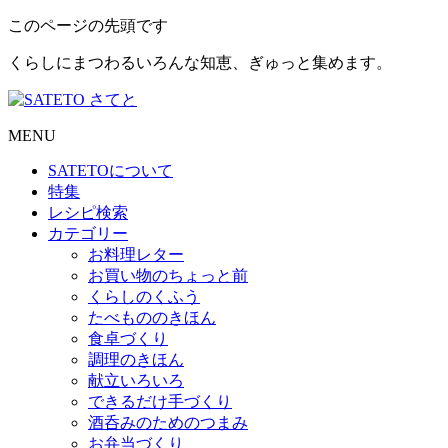
このページの先頭です
くらしにまつわるいろんな知恵、ぎゅっと集めます。
MENU
SATETO
について
特集
レシピ検索
カテゴリー
お料理レター
お買い物のちょっと前
くらしのくふう
たべもののきほん
食卓づくり
調理のきほん
献立いろいろ
できるだけ手づくり
酒呑みのためのつまみ
お弁当づくり