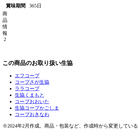
賞味期間
365日
商
品
情
報
2
この商品のお取り扱い生協
エフコープ
コープさが生協
ララコープ
生協くまもと
コープおおいた
生協コープかごしま
コープおきなわ
※2024年2月作成。商品・包装など、作成時から変更してい