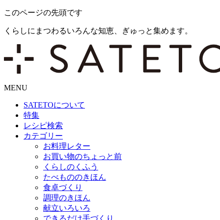
このページの先頭です
くらしにまつわるいろんな知恵、ぎゅっと集めます。
MENU
SATETO
について
特集
レシピ検索
カテゴリー
お料理レター
お買い物のちょっと前
くらしのくふう
たべもののきほん
食卓づくり
調理のきほん
献立いろいろ
できるだけ手づくり