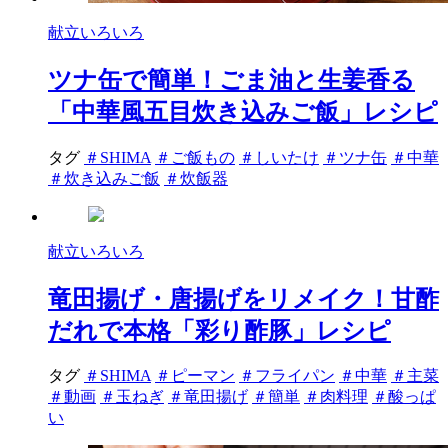
献立いろいろ
ツナ缶で簡単！ごま油と生姜香る
「中華風五目炊き込みご飯」レシピ
タグ
＃SHIMA
＃ご飯もの
＃しいたけ
＃ツナ缶
＃中華
＃炊き込みご飯
＃炊飯器
献立いろいろ
竜田揚げ・唐揚げをリメイク！甘酢
だれで本格「彩り酢豚」レシピ
タグ
＃SHIMA
＃ピーマン
＃フライパン
＃中華
＃主菜
＃動画
＃玉ねぎ
＃竜田揚げ
＃簡単
＃肉料理
＃酸っぱ
い