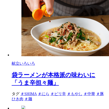
献立いろいろ
袋ラーメンが本格派の味わいに
「うま辛担々麺」
タグ
＃SHIMA
＃にら
＃ピリ辛
＃もやし
＃中華
＃豚
ひき肉
＃麺