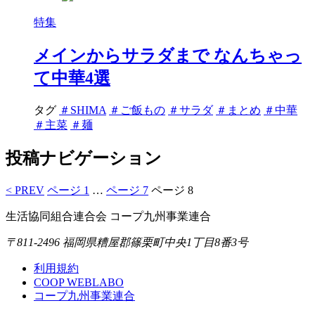
特集
メインからサラダまで なんちゃっ
て中華4選
タグ
＃SHIMA
＃ご飯もの
＃サラダ
＃まとめ
＃中華
＃主菜
＃麺
投稿ナビゲーション
< PREV
ページ
1
…
ページ
7
ページ
8
生活協同組合連合会 コープ九州事業連合
〒811-2496 福岡県糟屋郡篠栗町中央1丁目8番3号
利用規約
COOP WEBLABO
コープ九州事業連合