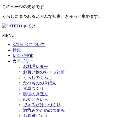
このページの先頭です
くらしにまつわるいろんな知恵、ぎゅっと集めます。
MENU
SATETO
について
特集
レシピ検索
カテゴリー
お料理レター
お買い物のちょっと前
くらしのくふう
たべもののきほん
食卓づくり
調理のきほん
献立いろいろ
できるだけ手づくり
酒呑みのためのつまみ
お弁当づくり