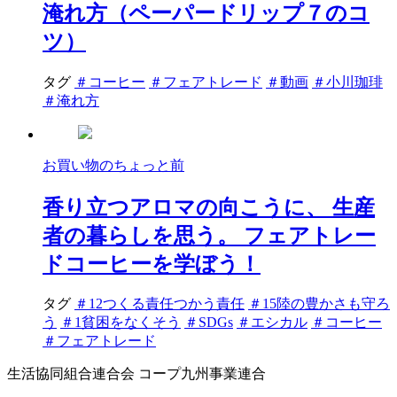
淹れ方（ペーパードリップ７のコ
ツ）
タグ
＃コーヒー
＃フェアトレード
＃動画
＃小川珈琲
＃淹れ方
お買い物のちょっと前
香り立つアロマの向こうに、 生産
者の暮らしを思う。 フェアトレー
ドコーヒーを学ぼう！
タグ
＃12つくる責任つかう責任
＃15陸の豊かさも守ろ
う
＃1貧困をなくそう
＃SDGs
＃エシカル
＃コーヒー
＃フェアトレード
生活協同組合連合会 コープ九州事業連合