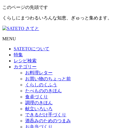
このページの先頭です
くらしにまつわるいろんな知恵、ぎゅっと集めます。
MENU
SATETO
について
特集
レシピ検索
カテゴリー
お料理レター
お買い物のちょっと前
くらしのくふう
たべもののきほん
食卓づくり
調理のきほん
献立いろいろ
できるだけ手づくり
酒呑みのためのつまみ
お弁当づくり