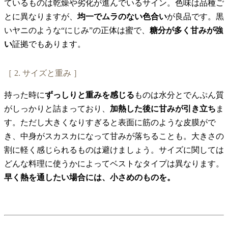
ているものは乾燥や劣化が進んでいるサイン。色味は品種ご
とに異なりますが、
均一でムラのない色合い
が良品です。黒
いヤニのような“にじみ”の正体は蜜で、
糖分が多く甘みが強
い
証拠でもあります。
［ 2. サイズと重み ］
持った時に
ずっしりと重みを感じる
ものは水分とでんぷん質
がしっかりと詰まっており、
加熱した後に甘みが引き立ち
ま
す。ただし大きくなりすぎると表面に筋のような皮膜がで
き、中身がスカスカになって甘みが落ちることも。大きさの
割に軽く感じられるものは避けましょう。サイズに関しては
どんな料理に使うかによってベストなタイプは異なります。
早く熱を通したい場合には、小さめのものを。