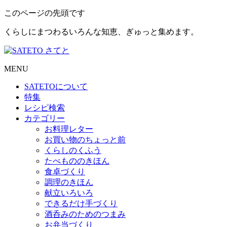
このページの先頭です
くらしにまつわるいろんな知恵、ぎゅっと集めます。
MENU
SATETO
について
特集
レシピ検索
カテゴリー
お料理レター
お買い物のちょっと前
くらしのくふう
たべもののきほん
食卓づくり
調理のきほん
献立いろいろ
できるだけ手づくり
酒呑みのためのつまみ
お弁当づくり