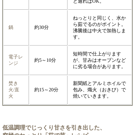
と通ればOK。
ねっとりと同じく、水か
ら茹でるのがポイント。
鍋
約30分
沸騰後は中火で加熱しま
す。
短時間で仕上がります
電子レ
約5～10分
が、甘みはオーブンなど
ンジ
に劣る場合があります。
焚き
新聞紙とアルミホイルで
火/直
約15～20分
包み、熾火（おきび）で
火
焼いていきます。
低温調理でじっくり甘さを引き出した、