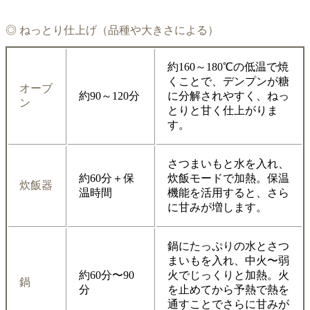
◎ ねっとり仕上げ（品種や大きさによる）
約160～180℃の低温で焼
くことで、デンプンが糖
オーブ
約90～120分
に分解されやすく、ねっ
ン
とりと甘く仕上がりま
す。
さつまいもと水を入れ、
約60分＋保
炊飯モードで加熱。保温
炊飯器
温時間
機能を活用すると、さら
に甘みが増します。
鍋にたっぷりの水とさつ
まいもを入れ、中火〜弱
約60分〜90
火でじっくりと加熱。火
鍋
分
を止めてから予熱で熱を
通すことでさらに甘みが