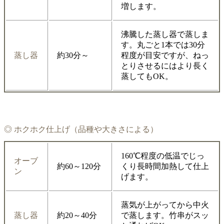
増します。
沸騰した蒸し器で蒸しま
す。丸ごと1本では30分
蒸し器
約30分～
程度が目安ですが、ねっ
とりさせるにはより長く
蒸してもOK。
◎ ホクホク仕上げ（品種や大きさによる）
160℃程度の低温でじっ
オーブ
約60～120分
くり長時間加熱して仕上
ン
げます。
蒸気が上がってから中火
蒸し器
約20～40分
で蒸します。竹串がスッ