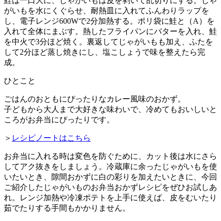
鮭は一口大に、じゃがいもは皮を剥いて乱切りにする。じゃ
がいもを水にくぐらせ、耐熱皿に入れてふんわりラップを
し、電子レンジ600Wで2分加熱する。ポリ袋に鮭と（A）を
入れて全体にまぶす。熱したフライパンにバターを入れ、鮭
を中火で3分ほど焼く。裏返してじゃがいもも加え、ふたを
して2分ほど蒸し焼きにし、塩こしょうで味を整えたら完
成。
ひとこと
ごはんのおともにぴったりなカレー風味のおかず。
子どもから大人まで大好きな味わいで、冷めてもおいしいと
ころがお弁当にぴったりです。
＞
レシピノートはこちら
お弁当に入れる時は変色を防ぐために、カット後は水にさら
してアク抜きをしましょう。冷蔵庫に余ったじゃがいもを使
いたいとき、隙間おかずに白の彩りを加えたいときに、今回
ご紹介したじゃがいものお弁当おかずレシピをぜひお試しあ
れ。レンジ加熱や冷凍ポテトを上手に使えば、皮をむいたり
茹でたりする手間もかかりません。