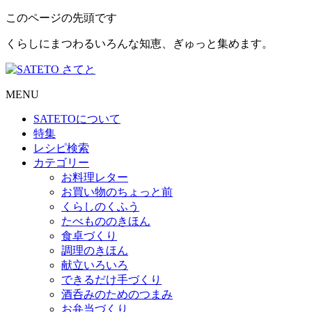
このページの先頭です
くらしにまつわるいろんな知恵、ぎゅっと集めます。
MENU
SATETO
について
特集
レシピ検索
カテゴリー
お料理レター
お買い物のちょっと前
くらしのくふう
たべもののきほん
食卓づくり
調理のきほん
献立いろいろ
できるだけ手づくり
酒呑みのためのつまみ
お弁当づくり