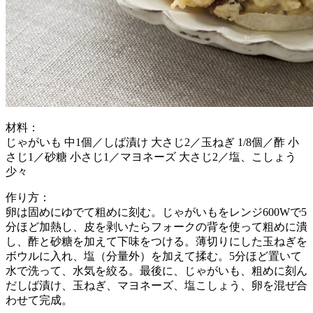
材料：
じゃがいも 中1個／しば漬け 大さじ2／玉ねぎ 1/8個／酢 小
さじ1／砂糖 小さじ1／マヨネーズ 大さじ2／塩、こしょう
少々
作り方：
卵は固めにゆでて粗めに刻む。じゃがいもをレンジ600Wで5
分ほど加熱し、皮を剥いたらフォークの背を使って粗めに潰
し、酢と砂糖を加えて下味をつける。薄切りにした玉ねぎを
ボウルに入れ、塩（分量外）を加えて揉む。5分ほど置いて
水で洗って、水気を絞る。最後に、じゃがいも、粗めに刻ん
だしば漬け、玉ねぎ、マヨネーズ、塩こしょう、卵を混ぜ合
わせて完成。