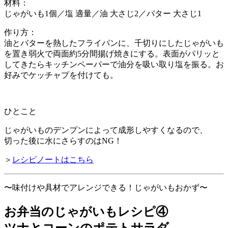
材料：
じゃがいも1個／塩 適量／油 大さじ2／バター 大さじ1
作り方：
油とバターを熱したフライパンに、千切りにしたじゃがいも
を置き弱火で両面約5分間揚げ焼きにする。表面がパリッと
してきたらキッチンペーパーで油分を吸い取り塩を振る。お
好みでケッチャプを付けても。
ひとこと
じゃがいものデンプンによって成形しやすくなるので、
切った後に水にさらすのはNG！
＞
レシピノートはこちら
〜味付けや具材でアレンジできる！じゃがいもおかず〜
お弁当のじゃがいもレシピ④