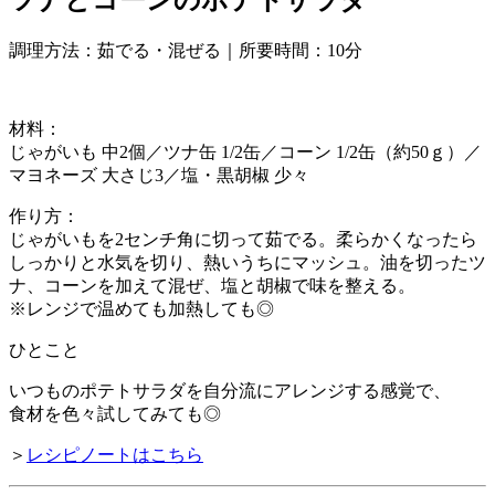
ツナとコーンのポテトサラダ
調理方法：茹でる・混ぜる｜所要時間：10分
材料：
じゃがいも 中2個／ツナ缶 1/2缶／コーン 1/2缶（約50ｇ）／
マヨネーズ 大さじ3／塩・黒胡椒 少々
作り方：
じゃがいもを2センチ角に切って茹でる。柔らかくなったら
しっかりと水気を切り、熱いうちにマッシュ。油を切ったツ
ナ、コーンを加えて混ぜ、塩と胡椒で味を整える。
※レンジで温めても加熱しても◎
ひとこと
いつものポテトサラダを自分流にアレンジする感覚で、
食材を色々試してみても◎
＞
レシピノートはこちら