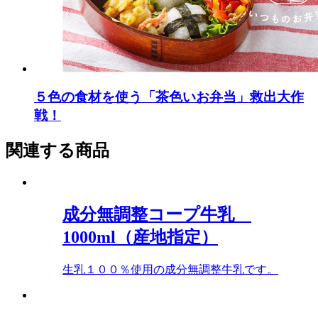
５色の食材を使う「茶色いお弁当」救出大作
戦！
関連する商品
成分無調整コープ牛乳
1000ml（産地指定）
生乳１００％使用の成分無調整牛乳です。