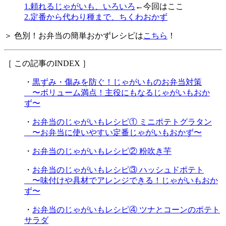
1.頼れるじゃがいも、いろいろ
←今回はここ
2.定番から代わり種まで、ちくわおかず
＞ 色別！お弁当の簡単おかずレシピは
こちら
！
［ この記事のINDEX ］
・
黒ずみ・傷みを防ぐ！じゃがいものお弁当対策
〜ボリューム満点！主役にもなるじゃがいもおか
ず〜
・
お弁当のじゃがいもレシピ① ミニポテトグラタン
〜お弁当に使いやすい定番じゃがいもおかず〜
・
お弁当のじゃがいもレシピ② 粉吹き芋
・
お弁当のじゃがいもレシピ③ ハッシュドポテト
〜味付けや具材でアレンジできる！じゃがいもおか
ず〜
・
お弁当のじゃがいもレシピ④ ツナとコーンのポテト
サラダ