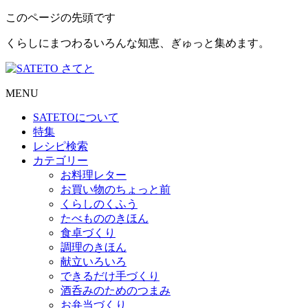
このページの先頭です
くらしにまつわるいろんな知恵、ぎゅっと集めます。
MENU
SATETO
について
特集
レシピ検索
カテゴリー
お料理レター
お買い物のちょっと前
くらしのくふう
たべもののきほん
食卓づくり
調理のきほん
献立いろいろ
できるだけ手づくり
酒呑みのためのつまみ
お弁当づくり