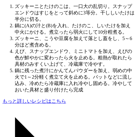
ズッキーニとたけのこは、一口大の乱切り。スナップ
エンドウはすじをとって斜めに3等分。干ししいたけは
半分に切る。
鍋に(A)の汁と(B)を入れ、たけのこ、しいたけを加え
中火にかける。煮立ったら弱火にして10分程煮る。
ズッキーニ、こうや豆腐を加えて落とし蓋をし、5～6
分ほど煮含める。
えび、スナップエンドウ、ミニトマトを加え、えびの
色が鮮やかに変わったら火を止める。粗熱が取れたら
具材のみすくい上げて、冷蔵庫で冷やす。
鍋に残った煮汁にかんてんパウダーを加え、弱めの中
火で1～2分軽く煮立て火を止める。バットなどに流し
込み、冷めたら冷蔵庫に入れ冷やし固める。冷やして
おいた具材と盛り付けたら完成
もっと詳しいレシピはこちら