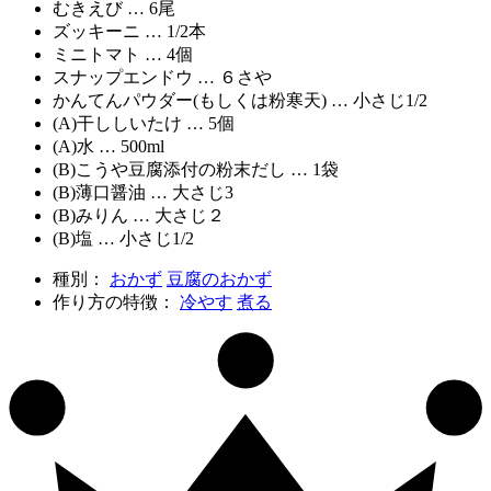
むきえび … 6尾
ズッキーニ … 1/2本
ミニトマト … 4個
スナップエンドウ … ６さや
かんてんパウダー(もしくは粉寒天) … 小さじ1/2
(A)干ししいたけ … 5個
(A)水 … 500ml
(B)こうや豆腐添付の粉末だし … 1袋
(B)薄口醤油 … 大さじ3
(B)みりん … 大さじ２
(B)塩 … 小さじ1/2
種別：
おかず
豆腐のおかず
作り方の特徴：
冷やす
煮る