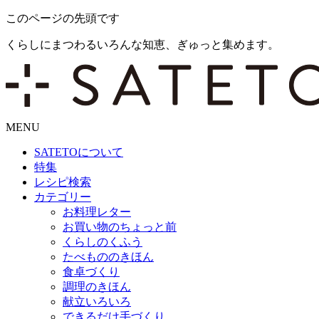
このページの先頭です
くらしにまつわるいろんな知恵、ぎゅっと集めます。
MENU
SATETO
について
特集
レシピ検索
カテゴリー
お料理レター
お買い物のちょっと前
くらしのくふう
たべもののきほん
食卓づくり
調理のきほん
献立いろいろ
できるだけ手づくり