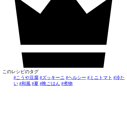
このレシピのタグ
#こうや豆腐
#ズッキーニ
#ヘルシー
#ミニトマト
#冷た
い
#和風
#夏
#晩ごはん
#煮物