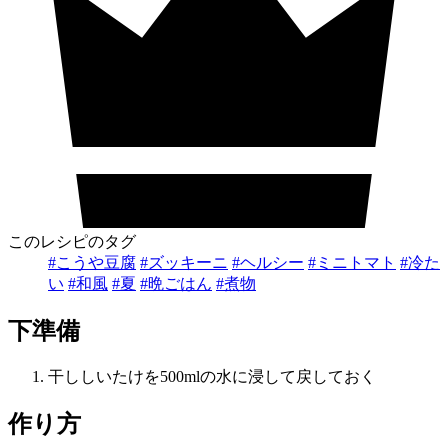
このレシピのタグ
#こうや豆腐
#ズッキーニ
#ヘルシー
#ミニトマト
#冷た
い
#和風
#夏
#晩ごはん
#煮物
下準備
干ししいたけを500mlの水に浸して戻しておく
作り方