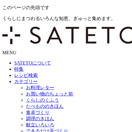
このページの先頭です
くらしにまつわるいろんな知恵、ぎゅっと集めます。
MENU
SATETO
について
特集
レシピ検索
カテゴリー
お料理レター
お買い物のちょっと前
くらしのくふう
たべもののきほん
食卓づくり
調理のきほん
献立いろいろ
できるだけ手づくり