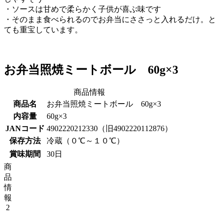
・ソースは甘めで柔らかく子供が喜ぶ味です
・そのまま食べられるのでお弁当にささっと入れるだけ。と
ても重宝しています。
お弁当照焼ミートボール 60g×3
商品情報
商品名
お弁当照焼ミートボール 60g×3
内容量
60g×3
JANコード
4902220212330（旧4902220112876）
保存方法
冷蔵（０℃～１０℃）
賞味期間
30日
商
品
情
報
2