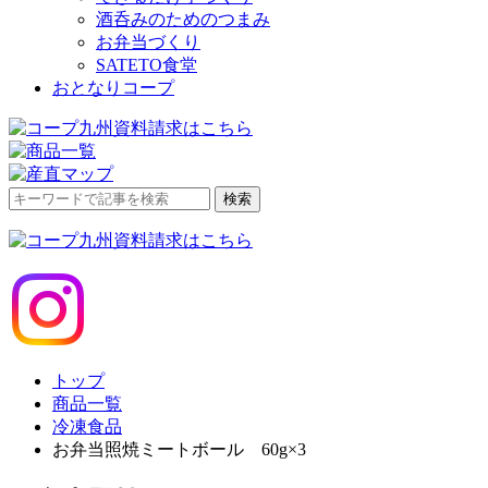
酒呑みのためのつまみ
お弁当づくり
SATETO食堂
おとなりコープ
検
検索
索
対
象:
トップ
商品一覧
冷凍食品
お弁当照焼ミートボール 60g×3