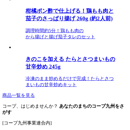
柑橘ポン酢で仕上げる！鶏もも肉と
茄子のさっぱり揚げ 260g (約2人前)
調理時間約5分！鶏もも肉の
から揚げと揚げ茄子タレのセット
きのこを加える たらとさつまいもの
甘辛炒め 245g
冷凍のまま炒めるだけで完成！たらとさつ
まいもの甘辛炒めキット
商品一覧を見る
コープ、はじめませんか？
あなたのまちのコープ九州をさ
がす
[コープ九州事業連合内]