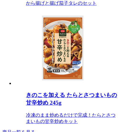
から揚げと揚げ茄子タレのセット
きのこを加える たらとさつまいもの
甘辛炒め 245g
冷凍のまま炒めるだけで完成！たらとさつ
まいもの甘辛炒めキット