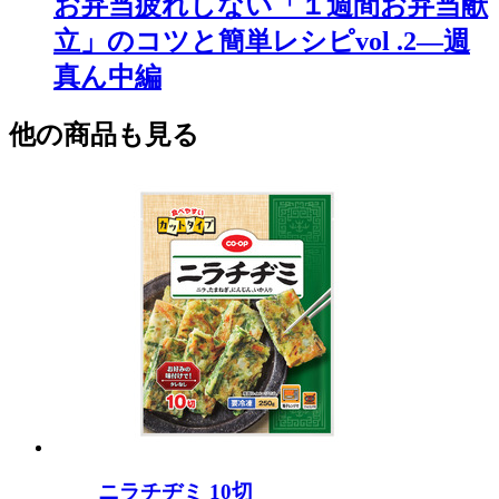
お弁当疲れしない「１週間お弁当献
立」のコツと簡単レシピvol .2―週
真ん中編
他の商品も見る
ニラチヂミ 10切