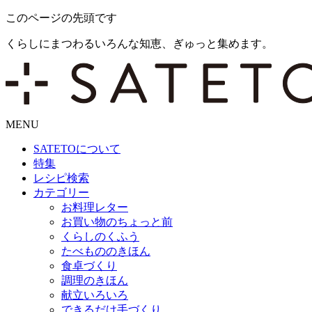
このページの先頭です
くらしにまつわるいろんな知恵、ぎゅっと集めます。
MENU
SATETO
について
特集
レシピ検索
カテゴリー
お料理レター
お買い物のちょっと前
くらしのくふう
たべもののきほん
食卓づくり
調理のきほん
献立いろいろ
できるだけ手づくり