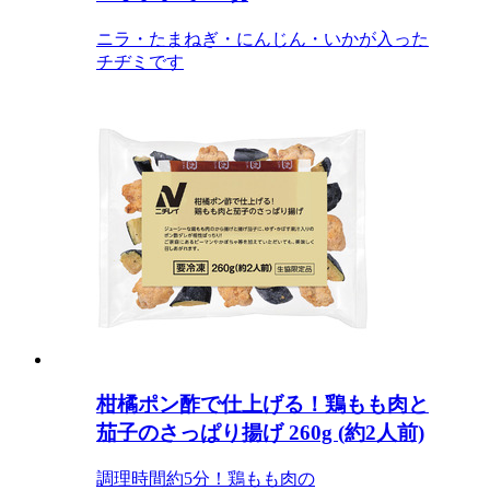
ニラ・たまねぎ・にんじん・いかが入った
チヂミです
柑橘ポン酢で仕上げる！鶏もも肉と
茄子のさっぱり揚げ 260g (約2人前)
調理時間約5分！鶏もも肉の