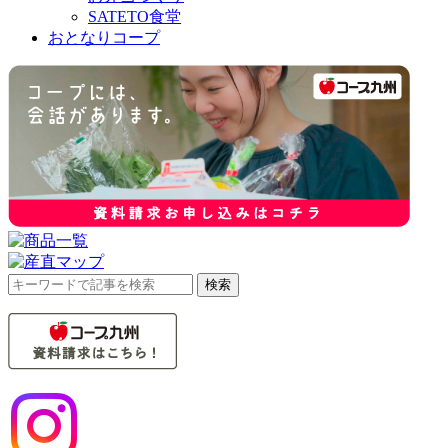
SATETO食堂
おとなりコープ
検
検索
索
対
象: