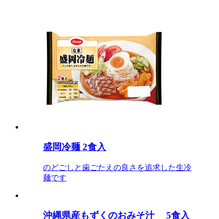
盛岡冷麺 2食入
のどごしと歯ごたえの良さを追求した生冷
麺です
沖縄県産もずくのおみそ汁 5食入