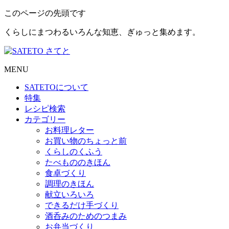
このページの先頭です
くらしにまつわるいろんな知恵、ぎゅっと集めます。
MENU
SATETO
について
特集
レシピ検索
カテゴリー
お料理レター
お買い物のちょっと前
くらしのくふう
たべもののきほん
食卓づくり
調理のきほん
献立いろいろ
できるだけ手づくり
酒呑みのためのつまみ
お弁当づくり