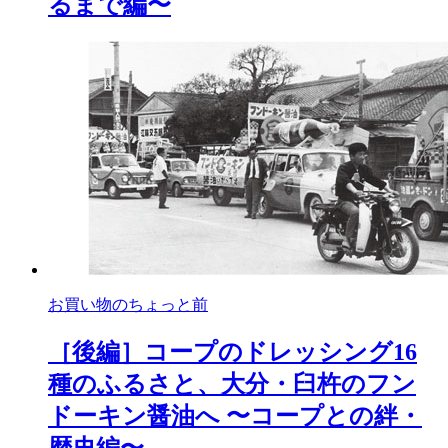
るまで編〜
お買い物のちょっと前
［後編］コープのドレッシング16
種のふるさと、大分・臼杵のフン
ドーキン醤油へ 〜コープとの絆・