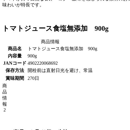
味わいが特長です。
トマトジュース食塩無添加 900g
商品情報
商品名
トマトジュース食塩無添加 900g
内容量
900g
JANコード
4902220068692
保存方法
開栓前は直射日光を避け、常温
賞味期間
270日
商
品
情
報
2