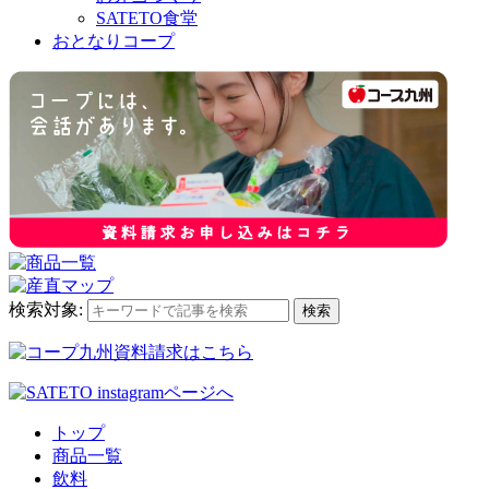
SATETO食堂
おとなりコープ
検索対象:
検索
トップ
商品一覧
飲料