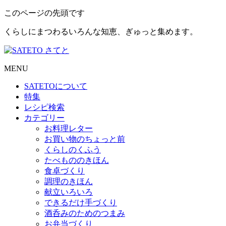
このページの先頭です
くらしにまつわるいろんな知恵、ぎゅっと集めます。
MENU
SATETO
について
特集
レシピ検索
カテゴリー
お料理レター
お買い物のちょっと前
くらしのくふう
たべもののきほん
食卓づくり
調理のきほん
献立いろいろ
できるだけ手づくり
酒呑みのためのつまみ
お弁当づくり