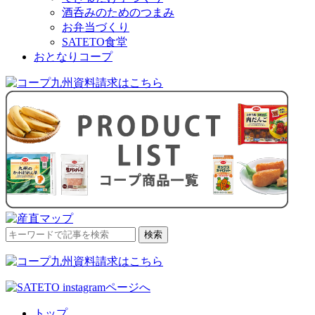
酒呑みのためのつまみ
お弁当づくり
SATETO食堂
おとなりコープ
検
検索
索
対
象:
トップ