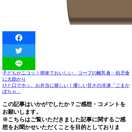
Facebook
Twitter
過
子どもがニコッ！簡単でおいしい、コープの離乳食・幼児食
投
Line
去
に大助かり
稿
の
次
ひと口でホッ。お弁当に嬉しい！優しい甘さの冷凍「ごまか
投
の
ぼちゃ」
ナ
稿:
投
ビ
この記事はいかがでしたか？ご感想・コメントを
稿:
ゲ
お願いします。
※こちらはご覧いただきました記事に関するご感
ー
想をお聞かせいただくことを目的としておりま
シ