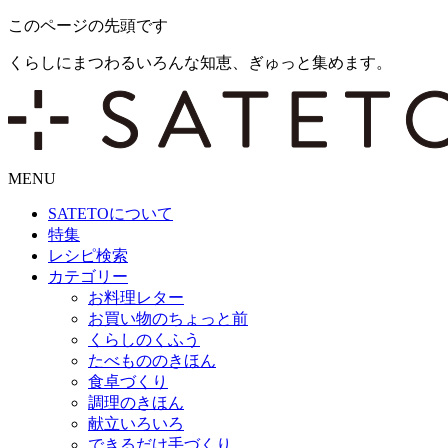
このページの先頭です
くらしにまつわるいろんな知恵、ぎゅっと集めます。
MENU
SATETO
について
特集
レシピ検索
カテゴリー
お料理レター
お買い物のちょっと前
くらしのくふう
たべもののきほん
食卓づくり
調理のきほん
献立いろいろ
できるだけ手づくり