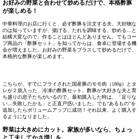
お好みの野菜と合わせて炒めるだけで、本格酢豚
が楽しめる！
中華料理のお店に行くと、必ず酢豚を注文する夫。大好物な
のは知っていますが、揚げる、たれを調味する、炒める…と
結構大変なので、作ることはほとんどありません。でもコー
プ商品の「酢豚セット」を知ってからは、食卓に登場する機
会が増えました。お好みの野菜をプラスして炒めるだけで、
本格的な酢豚が楽しめます。
こちらが、すでにフライされた国産豚のモモ肉（180g）とタ
レが２袋入った、冷凍の酢豚セット。酢豚が大好きな夫と育
ち盛りの息子たちがいるので、最初購入した時は、「足りな
い…失敗したかも」と正直戸惑いました。でも“あるもの”を
追加したらボリュームアップに成功！それ以来、よく購入す
るようになりました。
野菜は大きめにカット。家族が多いなら、ちょっ
と工夫してかさ増しを