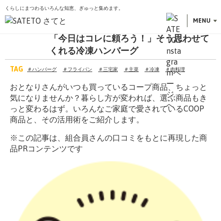
くらしにまつわるいろんな知恵、ぎゅっと集めます。
こ
トップ
おとなりコープ
「今日はコレに頼ろう！」そう思わせてくれる冷凍ハンバーグ
の
MENU
おとなりコープ
ペ
「今日はコレに頼ろう！」そう思わせて
ー
くれる冷凍ハンバーグ
ジ
の
TAG
＃ハンバーグ
＃フライパン
＃三宅家
＃主菜
＃冷凍
＃肉料理
先
頭
おとなりさんがいつも買っているコープ商品、ちょっと
で
気になりませんか？暮らし方が変われば、選ぶ商品もき
す
っと変わるはず。いろんなご家庭で愛されているCOOP
商品と、その活用術をご紹介します。
※この記事は、組合員さんの口コミをもとに再現した商
品PRコンテンツです