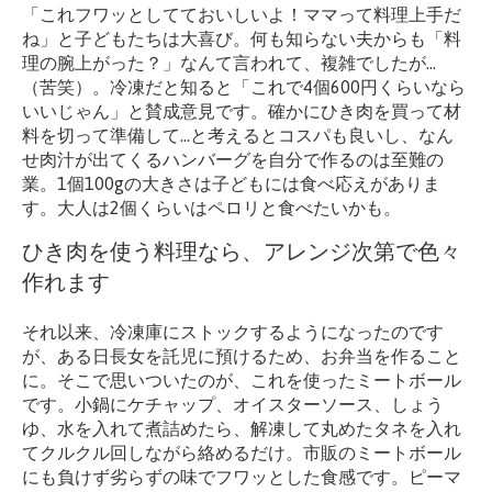
「これフワッとしてておいしいよ！ママって料理上手だ
ね」と子どもたちは大喜び。何も知らない夫からも「料
理の腕上がった？」なんて言われて、複雑でしたが…
（苦笑）。冷凍だと知ると「これで4個600円くらいなら
いいじゃん」と賛成意見です。確かにひき肉を買って材
料を切って準備して…と考えるとコスパも良いし、なん
せ肉汁が出てくるハンバーグを自分で作るのは至難の
業。1個100gの大きさは子どもには食べ応えがありま
す。大人は2個くらいはペロリと食べたいかも。
ひき肉を使う料理なら、アレンジ次第で色々
作れます
それ以来、冷凍庫にストックするようになったのです
が、ある日長女を託児に預けるため、お弁当を作ること
に。そこで思いついたのが、これを使ったミートボール
です。小鍋にケチャップ、オイスターソース、しょう
ゆ、水を入れて煮詰めたら、解凍して丸めたタネを入れ
てクルクル回しながら絡めるだけ。市販のミートボール
にも負けず劣らずの味でフワッとした食感です。ピーマ