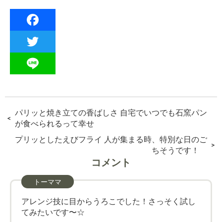
F
a
T
c
w
L
e
i
i
b
t
投
過
パリッと焼き立ての香ばしさ 自宅でいつでも石窯パン
n
o
稿
去
が食べられるって幸せ
t
e
ナ
の
o
次
プリッとしたえびフライ 人が集まる時、特別な日のご
e
ビ
投
の
k
ちそうです！
ゲ
稿:
r
投
コメント
ー
稿:
シ
トーママ
ョ
ン
アレンジ技に目からうろこでした！さっそく試し
てみたいです〜☆