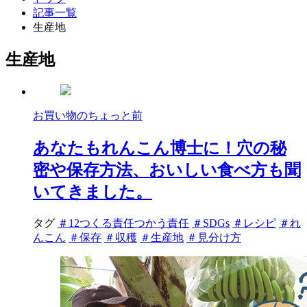
記事一覧
生産地
生産地
お買い物のちょっと前
あなたもれんこん博士に！穴の秘
密や保存方法、おいしい食べ方も聞
いてきました。
タグ
＃12つくる責任つかう責任
＃SDGs
＃レシピ
＃れ
んこん
＃保存
＃収穫
＃生産地
＃見分け方