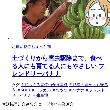
お買い物のちょっと前
土づくりから害虫駆除まで、食べ
る人にも育てる人にもやさしい フ
レンドリーバナナ
タグ
＃12つくる責任つかう責任
＃15陸の豊かさも守ろ
う
＃SDGs
＃エシカル
＃おやつ
＃バナナ
＃フレンド
リーバナナ
＃生産地
生活協同組合連合会 コープ九州事業連合