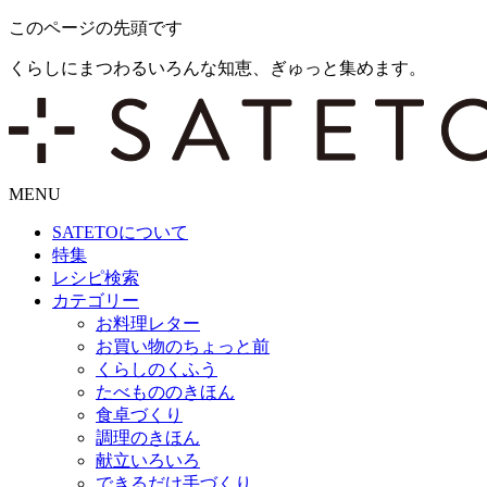
このページの先頭です
くらしにまつわるいろんな知恵、ぎゅっと集めます。
MENU
SATETO
について
特集
レシピ検索
カテゴリー
お料理レター
お買い物のちょっと前
くらしのくふう
たべもののきほん
食卓づくり
調理のきほん
献立いろいろ
できるだけ手づくり