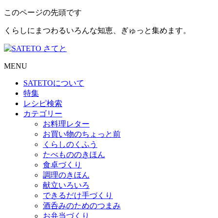
このページの先頭です
くらしにまつわるいろんな知恵、ぎゅっと集めます。
MENU
SATETO
について
特集
レシピ検索
カテゴリー
お料理レター
お買い物のちょっと前
くらしのくふう
たべもののきほん
食卓づくり
調理のきほん
献立いろいろ
できるだけ手づくり
酒呑みのためのつまみ
お弁当づくり