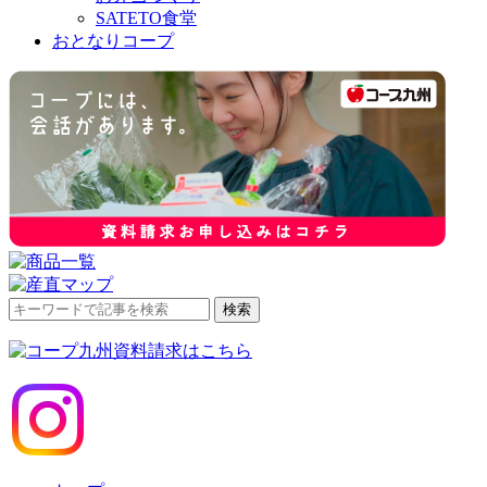
SATETO食堂
おとなりコープ
検
検索
索
対
象: