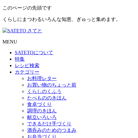
このページの先頭です
くらしにまつわるいろんな知恵、ぎゅっと集めます。
MENU
SATETO
について
特集
レシピ検索
カテゴリー
お料理レター
お買い物のちょっと前
くらしのくふう
たべもののきほん
食卓づくり
調理のきほん
献立いろいろ
できるだけ手づくり
酒呑みのためのつまみ
お弁当づくり