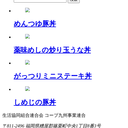
めんつゆ豚丼
薬味めしの炒り玉うな丼
がっつりミニステーキ丼
しめじの豚丼
生活協同組合連合会 コープ九州事業連合
〒811-2496 福岡県糟屋郡篠栗町中央1丁目8番3号