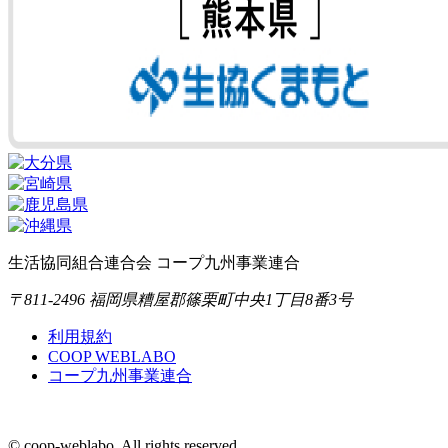
生活協同組合連合会 コープ九州事業連合
〒811-2496 福岡県糟屋郡篠栗町中央1丁目8番3号
利用規約
COOP WEBLABO
コープ九州事業連合
© coop-weblabo. All rights reserved.