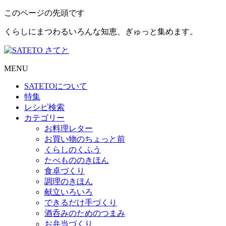
このページの先頭です
くらしにまつわるいろんな知恵、ぎゅっと集めます。
MENU
SATETO
について
特集
レシピ検索
カテゴリー
お料理レター
お買い物のちょっと前
くらしのくふう
たべもののきほん
食卓づくり
調理のきほん
献立いろいろ
できるだけ手づくり
酒呑みのためのつまみ
お弁当づくり