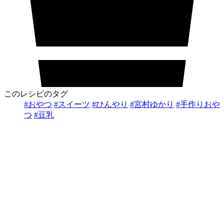
このレシピのタグ
#おやつ
#スイーツ
#ひんやり
#宮村ゆかり
#手作りおや
つ
#豆乳