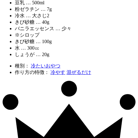
豆乳 … 500ml
粉ゼラチン … 7g
冷水 … 大さじ2
きび砂糖 … 40g
バニラエッセンス … 少々
※シロップ
きび砂糖 … 100g
水 … 300㏄
しょうが … 20g
種別：
冷たいおやつ
作り方の特徴：
冷やす
混ぜるだけ