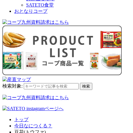
SATETO食堂
おとなりコープ
検索対象:
検索
トップ
今日なにつくる？
豆花(トウファ)