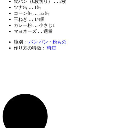
食パン（6枚切り） … 2枚
ツナ缶 … 1缶
コーン缶 … 1/2缶
玉ねぎ … 1/4個
カレー粉 … 小さじ1
マヨネーズ … 適量
種別：
パン
パン・粉もの
作り方の特徴：
時短