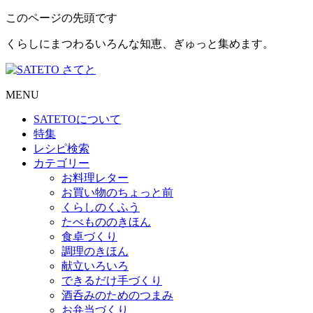
このページの先頭です
くらしにまつわるいろんな知恵、ぎゅっと集めます。
MENU
SATETO
について
特集
レシピ検索
カテゴリー
お料理レター
お買い物のちょっと前
くらしのくふう
たべもののきほん
食卓づくり
調理のきほん
献立いろいろ
できるだけ手づくり
酒呑みのためのつまみ
お弁当づくり