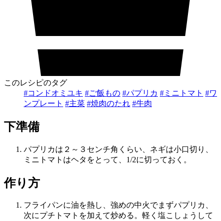
このレシピのタグ
#コンドオミユキ
#ご飯もの
#パプリカ
#ミニトマト
#ワ
ンプレート
#主菜
#焼肉のたれ
#牛肉
下準備
パプリカは２～３センチ角くらい、ネギは小口切り、
ミニトマトはヘタをとって、1/2に切っておく。
作り方
フライパンに油を熱し、強めの中火でまずパプリカ、
次にプチトマトを加えて炒める。軽く塩こしょうして