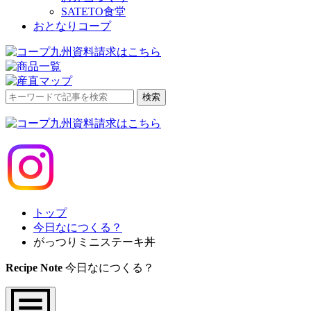
SATETO食堂
おとなりコープ
検
検索
索
対
象:
トップ
今日なにつくる？
がっつりミニステーキ丼
Recipe Note
今日なにつくる？