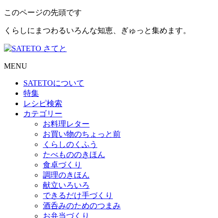
このページの先頭です
くらしにまつわるいろんな知恵、ぎゅっと集めます。
MENU
SATETO
について
特集
レシピ検索
カテゴリー
お料理レター
お買い物のちょっと前
くらしのくふう
たべもののきほん
食卓づくり
調理のきほん
献立いろいろ
できるだけ手づくり
酒呑みのためのつまみ
お弁当づくり