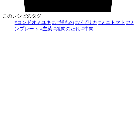
このレシピのタグ
#コンドオミユキ
#ご飯もの
#パプリカ
#ミニトマト
#ワ
ンプレート
#主菜
#焼肉のたれ
#牛肉