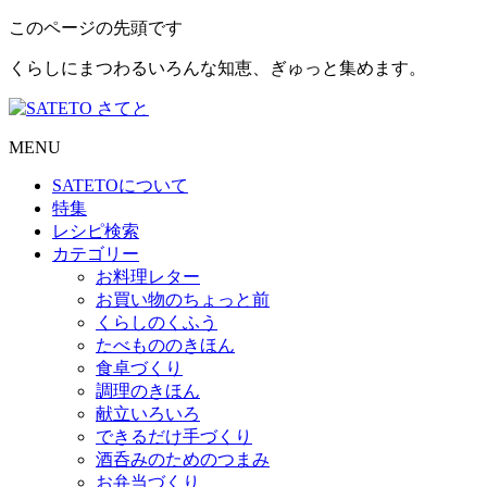
このページの先頭です
くらしにまつわるいろんな知恵、ぎゅっと集めます。
MENU
SATETO
について
特集
レシピ検索
カテゴリー
お料理レター
お買い物のちょっと前
くらしのくふう
たべもののきほん
食卓づくり
調理のきほん
献立いろいろ
できるだけ手づくり
酒呑みのためのつまみ
お弁当づくり