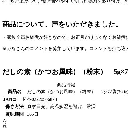
4. 炊き上がったご飯と食べやすく切った鶏肉を盛り付け、
商品について、声をいただきました。
・家族全員お雑煮が好きなので、お正月だけじゃなくお雑煮
※みなさんのコメントを募集しています。コメントを打ち込
だしの素（かつお風味）（粉末） 5g×72袋
商品情報
商品名
だしの素（かつお風味）（粉末） 5g×72袋(360g
JANコード
4902220506873
保存方法
直射日光、高温多湿を避け、常温
賞味期間
365日
商
品