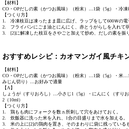
【材料】
CO・OPだしの素（かつお風味）（粉末）…1袋（5g）・冷凍
【つくり方】
1. 冷凍枝豆は凍ったまま皿に広げ、ラップをして600Ｗの
2. フライパンにごま油とにんにく、赤とうがらしを入れて
3. [2]に解凍した枝豆をさやごと加えて炒め、だしの素を
おすすめレシピ：カオマンガイ風チキン
【材料】
CO・OPだしの素（かつお風味）（粉末）…1袋（5g）・米…
みじん切り）…お好みで適量
【A】
しょうが（すりおろし）…小さじ1（5g）・にんにく（すりおろし
2（10ml）
【つくり方】
1. 鶏もも肉にフォークを数ヵ所刺して穴をあけておく。
2. 炊飯器に洗った米を入れ、1合の目盛りまで水を加える。
3. 米の上に[2]の鶏肉を置き、そのまわりに袋に残ってい