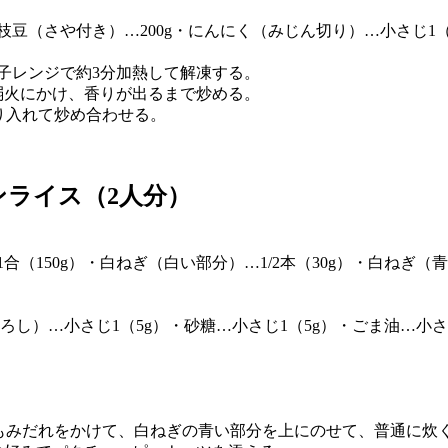
枝豆（さや付き）…200g・にんにく（みじん切り）…小さじ1（
電子レンジで約3分加熱して解凍する。
弱火にかけ、香りが出るまで炒める。
振り入れて炒め合わせる。
ライス（2人分）
1合（150g）・白ねぎ（白い部分）…1/2本（30g）・白ね
）…小さじ1（5g）・砂糖…小さじ1（5g）・ごま油…小さじ1
るもみだれをかけて、白ねぎの青い部分を上にのせて、普通に炊