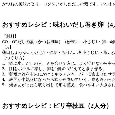
かつおの風味と香り、コクをいかしただしの素です。いつもの
おすすめレシピ：味わいだし巻き卵（4
【材料】
CO・OPだしの素（かつお風味）（粉末）…小さじ1・卵…4
【A】
薄口しょうゆ…小さじ1・砂糖・みりん…各小さじ1/2・塩…
【つくり方】
1. 鍋に水、だしの素、Ａを合せて入れ、よく混ぜながら中
2. [1]をボウルに移し、卵を1個ずつ加えてときまぜる。
3. 卵焼き器を中火にかけてキッチンペーパーに含ませたサ
4. 表面が半熟状になったら端から巻いていく。巻き終わっ
5. 焼きあがったら取り出して形を整え、食べやすい大きさ
おすすめレシピ：ピリ辛枝豆（2人分）