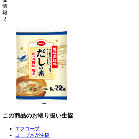
情
報
2
この商品のお取り扱い生協
エフコープ
コープさが生協