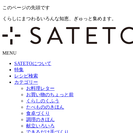
このページの先頭です
くらしにまつわるいろんな知恵、ぎゅっと集めます。
MENU
SATETO
について
特集
レシピ検索
カテゴリー
お料理レター
お買い物のちょっと前
くらしのくふう
たべもののきほん
食卓づくり
調理のきほん
献立いろいろ
できるだけ手づくり