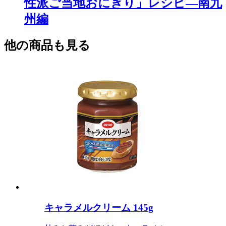
性派ご当地おにぎり」レシピ―南九
州編
他の商品も見る
キャラメルクリーム 145g