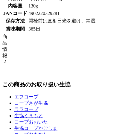
内容量
130g
JANコード
4902220329281
保存方法
開栓前は直射日光を避け、常温
賞味期間
365日
商
品
情
報
2
この商品のお取り扱い生協
エフコープ
コープさが生協
ララコープ
生協くまもと
コープおおいた
生協コープかごしま