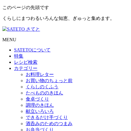
このページの先頭です
くらしにまつわるいろんな知恵、ぎゅっと集めます。
MENU
SATETO
について
特集
レシピ検索
カテゴリー
お料理レター
お買い物のちょっと前
くらしのくふう
たべもののきほん
食卓づくり
調理のきほん
献立いろいろ
できるだけ手づくり
酒呑みのためのつまみ
お弁当づくり