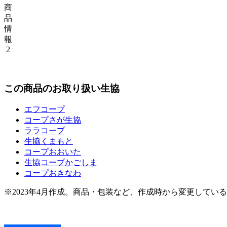
商
品
情
報
2
この商品のお取り扱い生協
エフコープ
コープさが生協
ララコープ
生協くまもと
コープおおいた
生協コープかごしま
コープおきなわ
※2023年4月作成。商品・包装など、作成時から変更してい