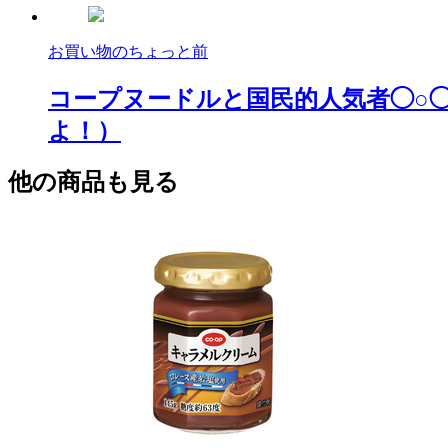
お買い物のちょっと前
コープヌードルと国民的人気者◯○
よ！）
他の商品も見る