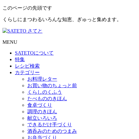
このページの先頭です
くらしにまつわるいろんな知恵、ぎゅっと集めます。
MENU
SATETO
について
特集
レシピ検索
カテゴリー
お料理レター
お買い物のちょっと前
くらしのくふう
たべもののきほん
食卓づくり
調理のきほん
献立いろいろ
できるだけ手づくり
酒呑みのためのつまみ
お弁当づくり