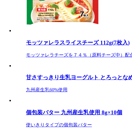
モッツァレラスライスチーズ 112g(7枚入)
モッツァレラチーズを７４％（原料チーズ中）配
甘さすっきり生乳ヨーグルト とろっとなめら
九州産生乳60%使用
個包装バター 九州産生乳使用 8g×10個
使いきりタイプの個包装バター