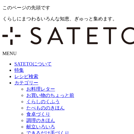
このページの先頭です
くらしにまつわるいろんな知恵、ぎゅっと集めます。
MENU
SATETO
について
特集
レシピ検索
カテゴリー
お料理レター
お買い物のちょっと前
くらしのくふう
たべもののきほん
食卓づくり
調理のきほん
献立いろいろ
できるだけ手づくり