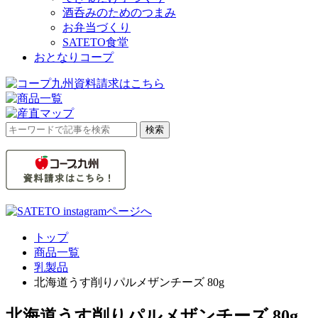
酒呑みのためのつまみ
お弁当づくり
SATETO食堂
おとなりコープ
検
検索
索
対
象:
トップ
商品一覧
乳製品
北海道うす削りパルメザンチーズ 80g
北海道うす削りパルメザンチーズ 80g