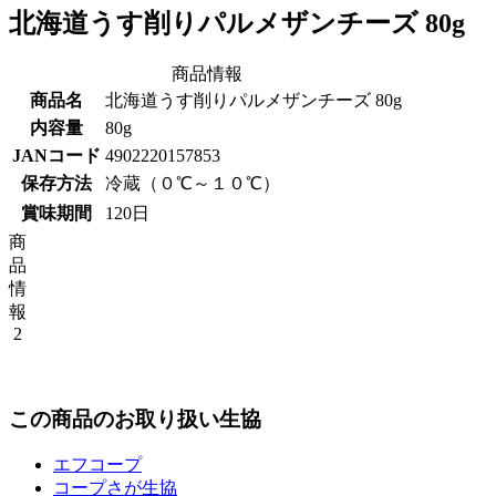
北海道うす削りパルメザンチーズ 80g
商品情報
商品名
北海道うす削りパルメザンチーズ 80g
内容量
80g
JANコード
4902220157853
保存方法
冷蔵（０℃～１０℃）
賞味期間
120日
商
品
情
報
2
この商品のお取り扱い生協
エフコープ
コープさが生協