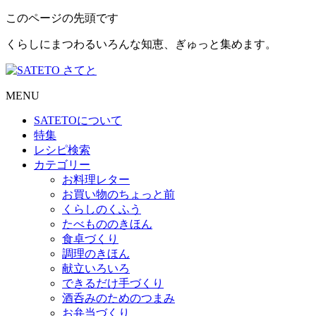
このページの先頭です
くらしにまつわるいろんな知恵、ぎゅっと集めます。
MENU
SATETO
について
特集
レシピ検索
カテゴリー
お料理レター
お買い物のちょっと前
くらしのくふう
たべもののきほん
食卓づくり
調理のきほん
献立いろいろ
できるだけ手づくり
酒呑みのためのつまみ
お弁当づくり