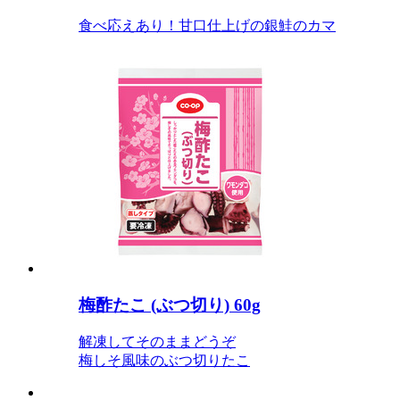
食べ応えあり！甘口仕上げの銀鮭のカマ
梅酢たこ (ぶつ切り) 60g
解凍してそのままどうぞ
梅しそ風味のぶつ切りたこ