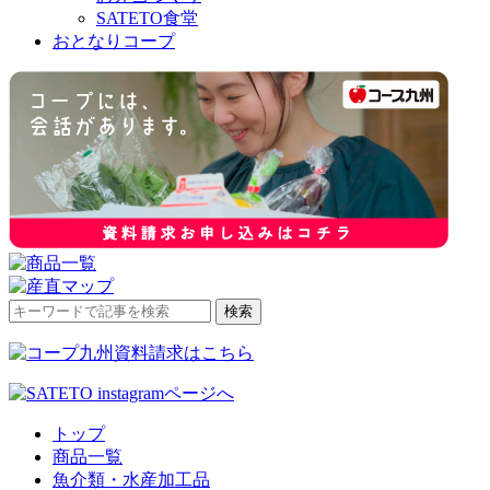
SATETO食堂
おとなりコープ
検
検索
索
対
象:
トップ
商品一覧
魚介類・水産加工品