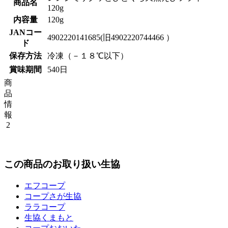
商品名
120g
内容量
120g
JANコー
4902220141685(旧4902220744466 ）
ド
保存方法
冷凍（－１８℃以下）
賞味期間
540日
商
品
情
報
2
この商品のお取り扱い生協
エフコープ
コープさが生協
ララコープ
生協くまもと