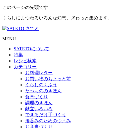
このページの先頭です
くらしにまつわるいろんな知恵、ぎゅっと集めます。
MENU
SATETO
について
特集
レシピ検索
カテゴリー
お料理レター
お買い物のちょっと前
くらしのくふう
たべもののきほん
食卓づくり
調理のきほん
献立いろいろ
できるだけ手づくり
酒呑みのためのつまみ
お弁当づくり