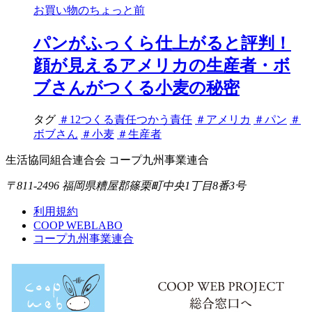
お買い物のちょっと前
パンがふっくら仕上がると評判！
顔が見えるアメリカの生産者・ボ
ブさんがつくる小麦の秘密
タグ
＃12つくる責任つかう責任
＃アメリカ
＃パン
＃
ボブさん
＃小麦
＃生産者
生活協同組合連合会 コープ九州事業連合
〒811-2496 福岡県糟屋郡篠栗町中央1丁目8番3号
利用規約
COOP WEBLABO
コープ九州事業連合