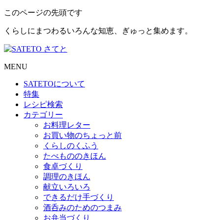
このページの先頭です
くらしにまつわるいろんな知恵、ぎゅっと集めます。
MENU
SATETO
について
特集
レシピ検索
カテゴリー
お料理レター
お買い物のちょっと前
くらしのくふう
たべもののきほん
食卓づくり
調理のきほん
献立いろいろ
できるだけ手づくり
酒呑みのためのつまみ
お弁当づくり