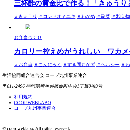
三杯酢の黄金比で作る！「きゅうり
タ
＃きゅうり
＃コンドオミユキ
＃わかめ
＃副菜
＃和え物
グ
お弁当づくり
カロリー控えめがうれしい ワカメ
タ
＃お弁当
＃こんにゃく
＃すき間おかず
＃ヘルシー
＃わ
グ
生活協同組合連合会 コープ九州事業連合
〒811-2496 福岡県糟屋郡篠栗町中央1丁目8番3号
利用規約
COOP WEBLABO
コープ九州事業連合
© coop-weblabo. All rights reserved.