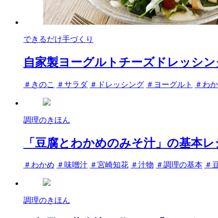
できるだけ手づくり
自家製ヨーグルトチーズドレッシン
タ
＃きのこ
＃サラダ
＃ドレッシング
＃ヨーグルト
＃わか
グ
調理のきほん
「豆腐とわかめのみそ汁」の基本レ
タ
＃わかめ
＃味噌汁
＃宮崎知花
＃汁物
＃調理の基本
＃
グ
調理のきほん