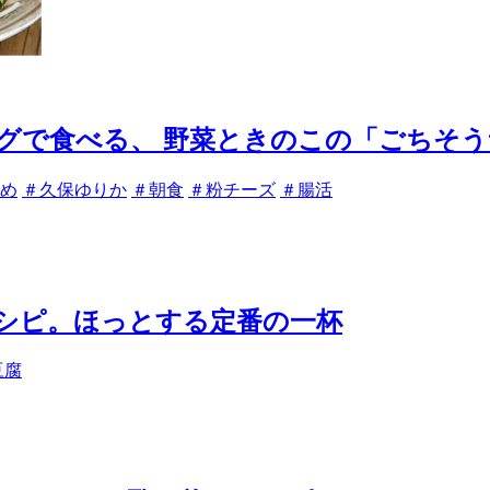
グで食べる、 野菜ときのこの「ごちそ
め
＃久保ゆりか
＃朝食
＃粉チーズ
＃腸活
シピ。ほっとする定番の一杯
豆腐