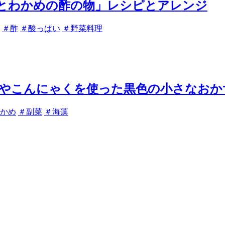
とわかめの酢の物」レシピとアレンジ
＃酢
＃酸っぱい
＃野菜料理
やこんにゃくを使った黒色の小さなおか
かめ
＃副菜
＃海藻