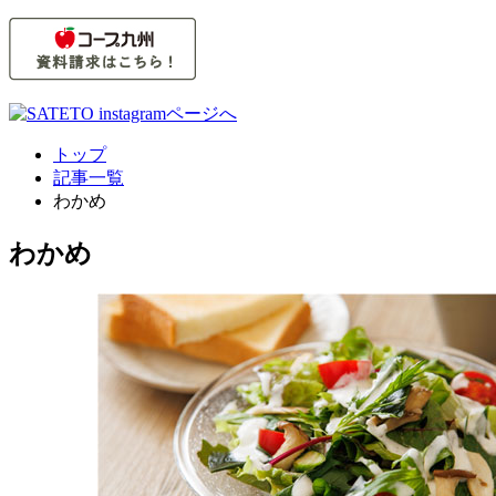
索
対
象:
トップ
記事一覧
わかめ
わかめ