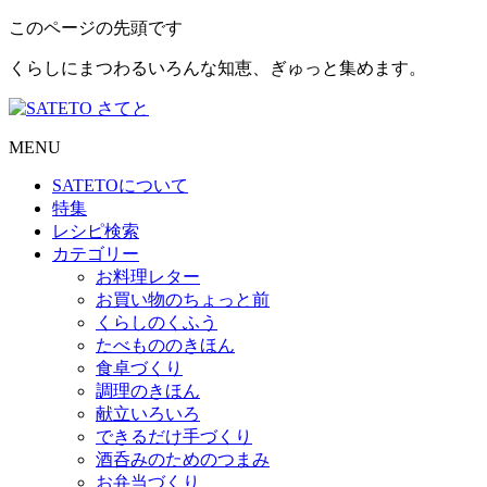
このページの先頭です
くらしにまつわるいろんな知恵、ぎゅっと集めます。
MENU
SATETO
について
特集
レシピ検索
カテゴリー
お料理レター
お買い物のちょっと前
くらしのくふう
たべもののきほん
食卓づくり
調理のきほん
献立いろいろ
できるだけ手づくり
酒呑みのためのつまみ
お弁当づくり