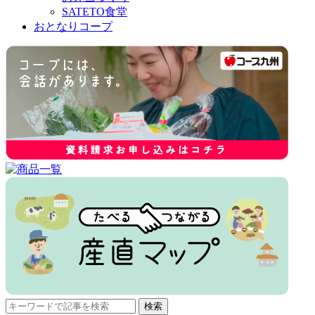
SATETO食堂
おとなりコープ
検
検索