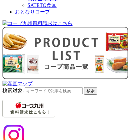
SATETO食堂
おとなりコープ
検索対象:
検索