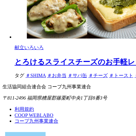
献立いろいろ
とろけるスライスチーズのお手軽レ
タグ
＃SHIMA
＃お弁当
＃サバ缶
＃チーズ
＃トースト
生活協同組合連合会 コープ九州事業連合
〒811-2496 福岡県糟屋郡篠栗町中央1丁目8番3号
利用規約
COOP WEBLABO
コープ九州事業連合