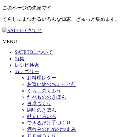
このページの先頭です
くらしにまつわるいろんな知恵、ぎゅっと集めます。
MENU
SATETO
について
特集
レシピ検索
カテゴリー
お料理レター
お買い物のちょっと前
くらしのくふう
たべもののきほん
食卓づくり
調理のきほん
献立いろいろ
できるだけ手づくり
酒呑みのためのつまみ
お弁当づくり