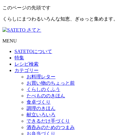
このページの先頭です
くらしにまつわるいろんな知恵、ぎゅっと集めます。
MENU
SATETO
について
特集
レシピ検索
カテゴリー
お料理レター
お買い物のちょっと前
くらしのくふう
たべもののきほん
食卓づくり
調理のきほん
献立いろいろ
できるだけ手づくり
酒呑みのためのつまみ
お弁当づくり