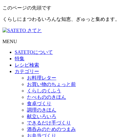
このページの先頭です
くらしにまつわるいろんな知恵、ぎゅっと集めます。
MENU
SATETO
について
特集
レシピ検索
カテゴリー
お料理レター
お買い物のちょっと前
くらしのくふう
たべもののきほん
食卓づくり
調理のきほん
献立いろいろ
できるだけ手づくり
酒呑みのためのつまみ
お弁当づくり