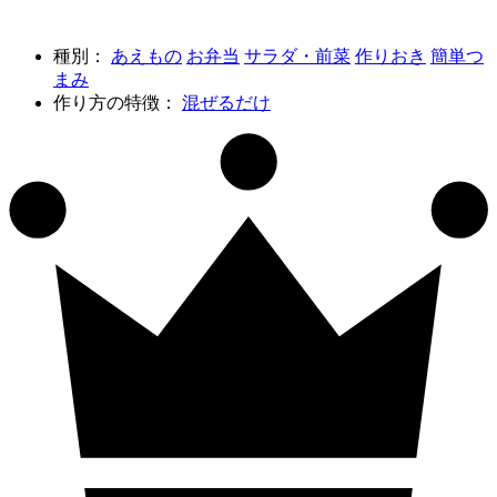
種別：
あえもの
お弁当
サラダ・前菜
作りおき
簡単つ
まみ
作り方の特徴：
混ぜるだけ