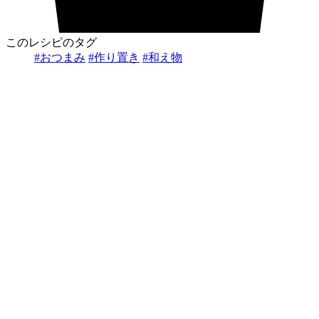
このレシピのタグ
#おつまみ
#作り置き
#和え物