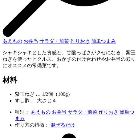
あえもの
お弁当
サラダ・前菜
作りおき
簡単つまみ
シャキシャキとした食感と、甘酸っぱさがクセになる、紫玉
ねぎを使ったピクルス。おかずの付け合わせやお弁当の彩り
にオススメの常備菜です。
材料
紫玉ねぎ … 1/2個（100g）
すし酢 … 大さじ４
種別：
あえもの
お弁当
サラダ・前菜
作りおき
簡単つ
まみ
作り方の特徴：
混ぜるだけ