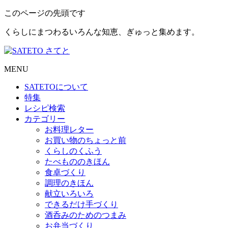
このページの先頭です
くらしにまつわるいろんな知恵、ぎゅっと集めます。
MENU
SATETO
について
特集
レシピ検索
カテゴリー
お料理レター
お買い物のちょっと前
くらしのくふう
たべもののきほん
食卓づくり
調理のきほん
献立いろいろ
できるだけ手づくり
酒呑みのためのつまみ
お弁当づくり