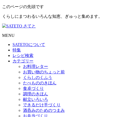
このページの先頭です
くらしにまつわるいろんな知恵、ぎゅっと集めます。
MENU
SATETO
について
特集
レシピ検索
カテゴリー
お料理レター
お買い物のちょっと前
くらしのくふう
たべもののきほん
食卓づくり
調理のきほん
献立いろいろ
できるだけ手づくり
酒呑みのためのつまみ
お弁当づくり