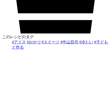
このレシピのタグ
#アイス
#おやつ
#スイーツ
#中山百代
#冷たい
#子ども
と作る