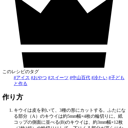
このレシピのタグ
#アイス
#おやつ
#スイーツ
#中山百代
#冷たい
#子ども
と作る
作り方
キウイは皮を剥いて、3種の形にカットする。ふたにな
る部分（A）のキウイは約5mm幅×4枚の輪切りに。紙
コップの側面に並べる(B)のキウイは、約3mm幅×12枚