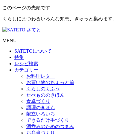
このページの先頭です
くらしにまつわるいろんな知恵、ぎゅっと集めます。
MENU
SATETO
について
特集
レシピ検索
カテゴリー
お料理レター
お買い物のちょっと前
くらしのくふう
たべもののきほん
食卓づくり
調理のきほん
献立いろいろ
できるだけ手づくり
酒呑みのためのつまみ
お弁当づくり