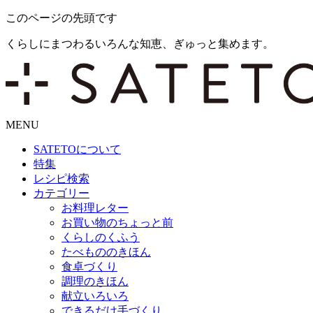
このページの先頭です
くらしにまつわるいろんな知恵、ぎゅっと集めます。
MENU
SATETO
について
特集
レシピ検索
カテゴリー
お料理レター
お買い物のちょっと前
くらしのくふう
たべもののきほん
食卓づくり
調理のきほん
献立いろいろ
できるだけ手づくり