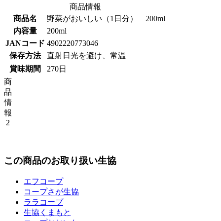
商品情報
商品名
野菜がおいしい（1日分） 200ml
内容量
200ml
JANコード
4902220773046
保存方法
直射日光を避け、常温
賞味期間
270日
商
品
情
報
2
この商品のお取り扱い生協
エフコープ
コープさが生協
ララコープ
生協くまもと