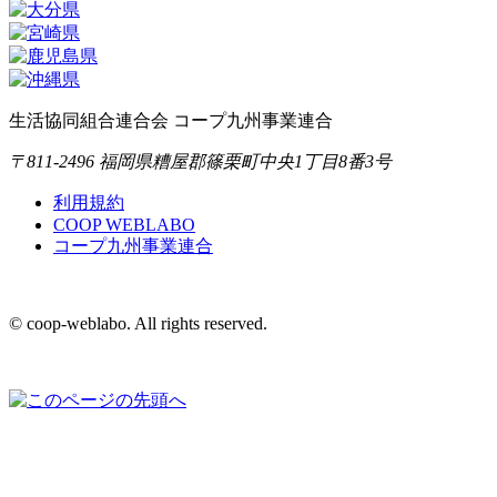
生活協同組合連合会 コープ九州事業連合
〒811-2496 福岡県糟屋郡篠栗町中央1丁目8番3号
利用規約
COOP WEBLABO
コープ九州事業連合
© coop-weblabo. All rights reserved.