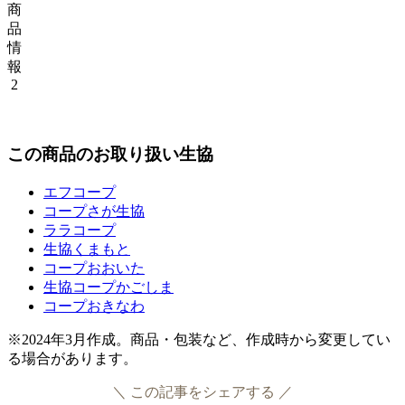
商
品
情
報
2
この商品のお取り扱い生協
エフコープ
コープさが生協
ララコープ
生協くまもと
コープおおいた
生協コープかごしま
コープおきなわ
※2024年3月作成。商品・包装など、作成時から変更してい
る場合があります。
＼ この記事をシェアする ／