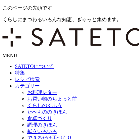
このページの先頭です
くらしにまつわるいろんな知恵、ぎゅっと集めます。
MENU
SATETO
について
特集
レシピ検索
カテゴリー
お料理レター
お買い物のちょっと前
くらしのくふう
たべもののきほん
食卓づくり
調理のきほん
献立いろいろ
できるだけ手づくり