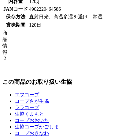
内容量
120g
JANコード
4902220464586
保存方法
直射日光、高温多湿を避け、常温
賞味期間
120日
商
品
情
報
2
この商品のお取り扱い生協
エフコープ
コープさが生協
ララコープ
生協くまもと
コープおおいた
生協コープかごしま
コープおきなわ