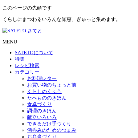
このページの先頭です
くらしにまつわるいろんな知恵、ぎゅっと集めます。
MENU
SATETO
について
特集
レシピ検索
カテゴリー
お料理レター
お買い物のちょっと前
くらしのくふう
たべもののきほん
食卓づくり
調理のきほん
献立いろいろ
できるだけ手づくり
酒呑みのためのつまみ
お弁当づくり