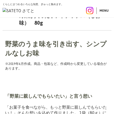
くらしにまつわるいろんな知恵、ぎゅっと集めます。
こ
トップ
商品一覧
お菓子
野菜が入ったポテトチップス（しお味） 80g
の
MENU
野菜が入ったポテトチップス（しお
ペ
ー
味） 80g
ジ
の
先
野菜のうま味を引き出す、シンプ
頭
で
ルなしお味
す
※2019年6月作成。商品・包装など、作成時から変更している場合が
あります。
「野菜に親しんでもらいたい」と言う想い
「お菓子を食べながら、もっと野菜に親しんでもらいた
い！」そんな想いを込めて作りました。 1袋（80ｇ）に