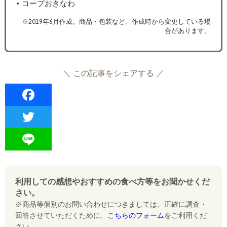
コープおきなわ
※2019年6月作成。商品・包装など、作成時から変更している場
合があります。
＼ この記事をシェアする ／
F
a
T
c
w
L
e
i
i
b
利用しての感想やおすすめの食べ方等をお聞かせくだ
t
n
さい。
o
t
※商品等個別のお問い合わせにつきましては、正確に調査・
e
o
回答させていただくために、
こちらのフォーム
をご利用くだ
e
さい。