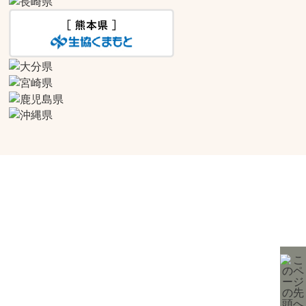
生活協同組合連合会 コープ九州事業連合
〒811-2496 福岡県糟屋郡篠栗町中央1丁目8番3号
利用規約
COOP WEBLABO
コープ九州事業連合
© coop-weblabo. All rights reserved.