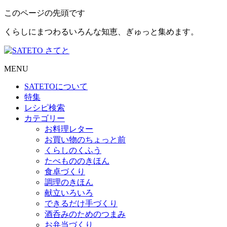
このページの先頭です
くらしにまつわるいろんな知恵、ぎゅっと集めます。
MENU
SATETO
について
特集
レシピ検索
カテゴリー
お料理レター
お買い物のちょっと前
くらしのくふう
たべもののきほん
食卓づくり
調理のきほん
献立いろいろ
できるだけ手づくり
酒呑みのためのつまみ
お弁当づくり