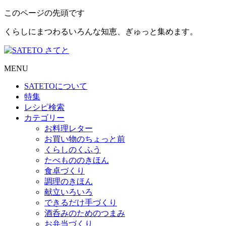
このページの先頭です
くらしにまつわるいろんな知恵、ぎゅっと集めます。
MENU
SATETO
について
特集
レシピ検索
カテゴリー
お料理レター
お買い物のちょっと前
くらしのくふう
たべもののきほん
食卓づくり
調理のきほん
献立いろいろ
できるだけ手づくり
酒呑みのためのつまみ
お弁当づくり