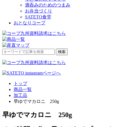
酒呑みのためのつまみ
お弁当づくり
SATETO食堂
おとなりコープ
検
検索
索
対
象:
トップ
商品一覧
加工品
早ゆでマカロニ 250g
早ゆでマカロニ 250g