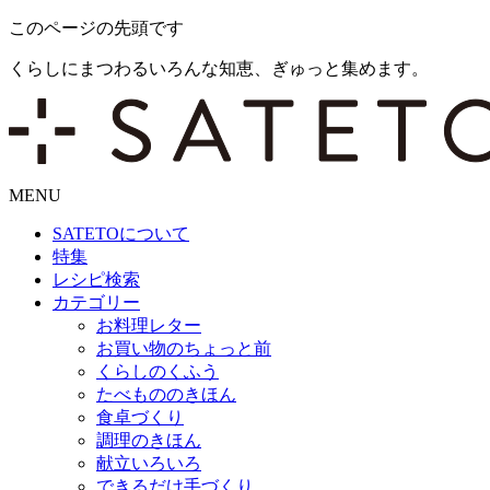
このページの先頭です
くらしにまつわるいろんな知恵、ぎゅっと集めます。
MENU
SATETO
について
特集
レシピ検索
カテゴリー
お料理レター
お買い物のちょっと前
くらしのくふう
たべもののきほん
食卓づくり
調理のきほん
献立いろいろ
できるだけ手づくり