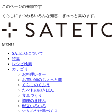
このページの先頭です
くらしにまつわるいろんな知恵、ぎゅっと集めます。
MENU
SATETO
について
特集
レシピ検索
カテゴリー
お料理レター
お買い物のちょっと前
くらしのくふう
たべもののきほん
食卓づくり
調理のきほん
献立いろいろ
できるだけ手づくり