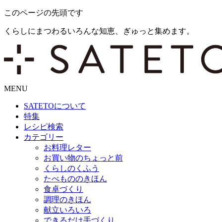
このページの先頭です
くらしにまつわるいろんな知恵、ぎゅっと集めます。
MENU
SATETO
について
特集
レシピ検索
カテゴリー
お料理レター
お買い物のちょっと前
くらしのくふう
たべもののきほん
食卓づくり
調理のきほん
献立いろいろ
できるだけ手づくり