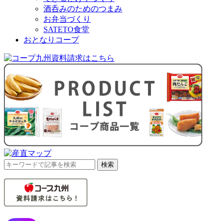
酒呑みのためのつまみ
お弁当づくり
SATETO食堂
おとなりコープ
検
検索
索
対
象: