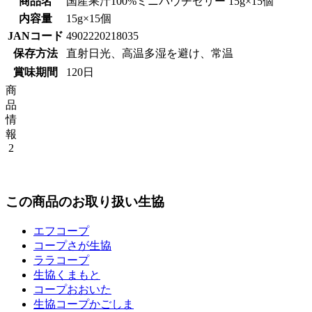
商品名
国産果汁100%ミニパウチゼリー 15g×15個
内容量
15g×15個
JANコード
4902220218035
保存方法
直射日光、高温多湿を避け、常温
賞味期間
120日
商
品
情
報
2
この商品のお取り扱い生協
エフコープ
コープさが生協
ララコープ
生協くまもと
コープおおいた
生協コープかごしま