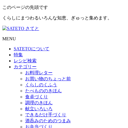
このページの先頭です
くらしにまつわるいろんな知恵、ぎゅっと集めます。
MENU
SATETO
について
特集
レシピ検索
カテゴリー
お料理レター
お買い物のちょっと前
くらしのくふう
たべもののきほん
食卓づくり
調理のきほん
献立いろいろ
できるだけ手づくり
酒呑みのためのつまみ
お弁当づくり