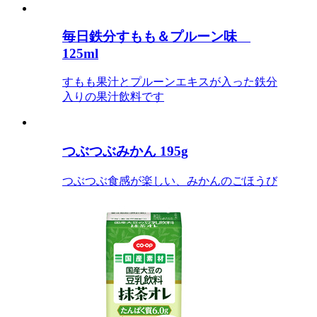
毎日鉄分すもも＆プルーン味
125ml
すもも果汁とプルーンエキスが入った鉄分
入りの果汁飲料です
つぶつぶみかん 195g
つぶつぶ食感が楽しい、みかんのごほうび