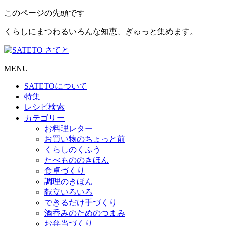
このページの先頭です
くらしにまつわるいろんな知恵、ぎゅっと集めます。
MENU
SATETO
について
特集
レシピ検索
カテゴリー
お料理レター
お買い物のちょっと前
くらしのくふう
たべもののきほん
食卓づくり
調理のきほん
献立いろいろ
できるだけ手づくり
酒呑みのためのつまみ
お弁当づくり