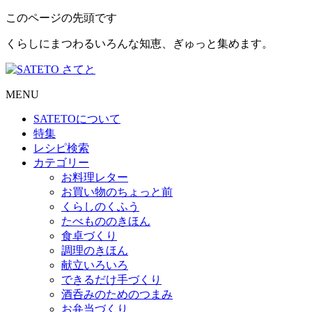
このページの先頭です
くらしにまつわるいろんな知恵、ぎゅっと集めます。
MENU
SATETO
について
特集
レシピ検索
カテゴリー
お料理レター
お買い物のちょっと前
くらしのくふう
たべもののきほん
食卓づくり
調理のきほん
献立いろいろ
できるだけ手づくり
酒呑みのためのつまみ
お弁当づくり